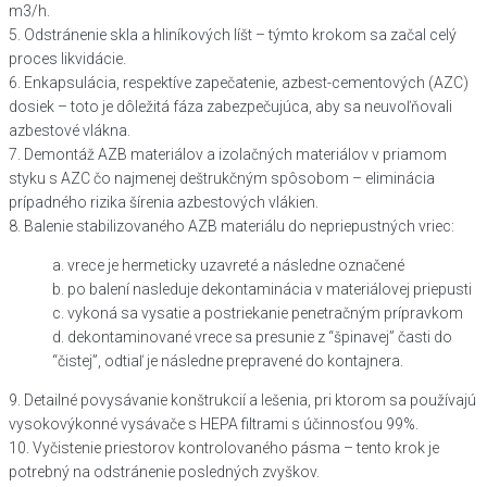
m3/h.
5. Odstránenie skla a hliníkových líšt – týmto krokom sa začal celý
proces likvidácie.
6. Enkapsulácia, respektíve zapečatenie, azbest-cementových (AZC)
dosiek – toto je dôležitá fáza zabezpečujúca, aby sa neuvoľňovali
azbestové vlákna.
7. Demontáž AZB materiálov a izolačných materiálov v priamom
styku s AZC čo najmenej deštrukčným spôsobom – eliminácia
prípadného rizika šírenia azbestových vlákien.
8. Balenie stabilizovaného AZB materiálu do nepriepustných vriec:
a. vrece je hermeticky uzavreté a následne označené
b. po balení nasleduje dekontaminácia v materiálovej priepusti
c. vykoná sa vysatie a postriekanie penetračným prípravkom
d. dekontaminované vrece sa presunie z “špinavej” časti do
“čistej”, odtiaľ je následne prepravené do kontajnera.
9. Detailné povysávanie konštrukcií a lešenia, pri ktorom sa používajú
vysokovýkonné vysávače s HEPA filtrami s účinnosťou 99%.
10. Vyčistenie priestorov kontrolovaného pásma – tento krok je
potrebný na odstránenie posledných zvyškov.