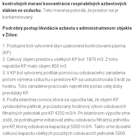
kontrolných meraní koncentrácie respirabilných azbestových
vlákien vo vzduchu.
Tieto merania potvrdili, že priestor nie je
kontaminovaný.
Podrobný postup likvidácie azbestu v administratívnom objekte
v Žiline:
1. Postupne boli vytvorené štyri uzatvorené kontrolované pásma
(KP).
2. Celkový objem priestoru všetkých KP bol 1870 m3. Z toho
najväčšie KP malo objem 850 m3.
3. V KP bol vytvorený podtlak pomocou odsávacieho zariadenia
pričom výmena vzduchu v priestore KP sa uskutočňovala 5-krát za
hodinu. Toto zariadenie pracovalo nepretržite počas celej doby
prevádzky KP.
4. Podľa bilančnej rovnice, ktorá sa vypočíta tak, že objem KP
vynásobíme päťkrát, je požadovaný hodinový výkon odsávacích
filtračných jednotiek pre KP 4250 m3/h. Pri bilančnom výpočte sme
zistili, že potrebujeme inštalovať jednu odsávaciu filtračnú jednotku
pre KP, ktorej odsávacia kapacita je 5000 m3/h. Takto sme dosiahli
celkovú kapacitu všetkých použitých odsávacích jednotiek 5000