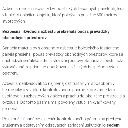
Azbest sme identifikovali v tzv. boletických fasádnych paneloch, teda
v ľahkom opláštení objektu, ktoré pokrývalo približne 500 metrov
štvorcových.
Bezpečná likvidácia azbestu prebiehala počas prevádzky
obchodných priestorov
Sanácia materiálov s obsahom azbestu z boletického fasádneho
panela prebiehali počas prevádzky obchodných priestorov, ktoré sa
nachádzali neďaleko administratívnej budovy. Sanácia azbestu bola
vykonávaná za prísneho dodržiavania všetkých bezpečnostných
opatrení.
Azbest sme likvidovali čo najmenej deštruktívnym spôsobom v
hermeticky uzavretom kontrolovanom pásme, ktoré zamedzilo
uvoľňovaniu azbestových vlákien a prachu do okolitého prostredia a
ovzdušia. Do tohto pásma mal povolený vstup len kvalifikovaný
personál.
Po ukončení sanácie v interiéri kontrolovaného pásma sa pred jeho
zrušením a odstavením odsávacích zariadení uskutočnilo
sedem