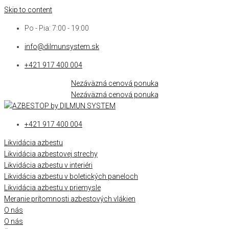
Skip to content
Po - Pia: 7:00 - 19:00
info@dilmunsystem.sk
+421 917 400 004
Nezáväzná cenová ponuka
Nezáväzná cenová ponuka
+421 917 400 004
Likvidácia azbestu
Likvidácia azbestovej strechy
Likvidácia azbestu v interiéri
Likvidácia azbestu v boletických paneloch
Likvidácia azbestu v priemysle
Meranie prítomnosti azbestových vlákien
O nás
O nás