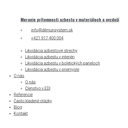
Meranie prítomnosti azbestu v materiáloch a ovzduší
info@dilmunsystem.sk
+421 917 400 004
Cenová ponuka
Likvidácia azbestovej strechy
Likvidácia azbestu v interiéri
Likvidácia azbestu v boletických paneloch
Likvidácia azbestu v priemysle
O nás
O nás
Členstvo v EDI
Referencie
Často kladené otázky
Blog
Kontakt