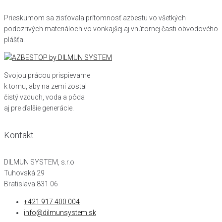
Prieskumom sa zisťovala prítomnosť azbestu vo všetkých
podozrivých materiáloch vo vonkajšej aj vnútornej časti obvodového
plášťa.
Svojou prácou prispievame
k tomu, aby na zemi zostal
čistý vzduch, voda a pôda
aj pre ďalšie generácie.
Kontakt
DILMUN SYSTEM, s.r.o
Tuhovská 29
Bratislava 831 06
+421 917 400 004
info@dilmunsystem.sk