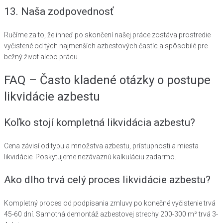
13. Naša zodpovednosť
Ručíme za to, že ihneď po skončení našej práce zostáva prostredie
vyčistené od tých najmenších azbestových častíc a spôsobilé pre
bežný život alebo prácu.
FAQ – Často kladené otázky o postupe
likvidácie azbestu
Koľko stojí kompletná likvidácia azbestu?
Cena závisí od typu a množstva azbestu, prístupnosti a miesta
likvidácie. Poskytujeme nezáväznú kalkuláciu zadarmo.
Ako dlho trvá celý proces likvidácie azbestu?
Kompletný proces od podpísania zmluvy po konečné vyčistenie trvá
45-60 dní. Samotná demontáž azbestovej strechy 200-300 m² trvá 3-