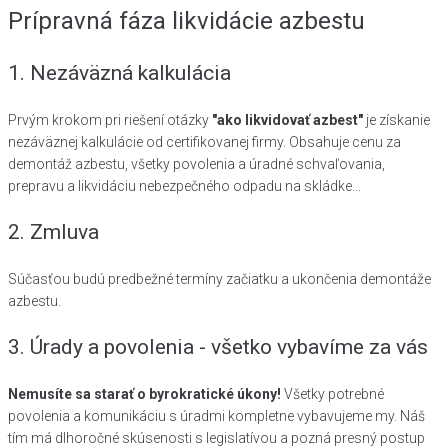
Prípravná fáza likvidácie azbestu
1. Nezáväzná kalkulácia
Prvým krokom pri riešení otázky
"ako likvidovať azbest"
je získanie
nezáväznej kalkulácie od certifikovanej firmy. Obsahuje cenu za
demontáž azbestu, všetky povolenia a úradné schvaľovania,
prepravu a likvidáciu nebezpečného odpadu na skládke...
2. Zmluva
Súčasťou budú predbežné termíny začiatku a ukončenia demontáže
azbestu.
3. Úrady a povolenia - všetko vybavíme za vás
Nemusíte sa starať o byrokratické úkony!
Všetky potrebné
povolenia a komunikáciu s úradmi kompletne vybavujeme my. Náš
tím má dlhoročné skúsenosti s legislatívou a pozná presný postup