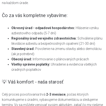
na každom úrade.
Čo za vás kompletne vybavíme:
Okresný úrad - odpadové hospodárstvo:
Hlásenie vzniku
azbestového odpadu (5-7 dní)
Regionálny úrad verejného zdravotníctva:
Schválenie plánu
likvidácie azbestu a bezpečnostných opatrení (21-30 dní)
Stavebný úrad:
Povolenie na zmenu stavby alebo demoláciu
(ak je potrebné)
Obecný úrad:
Informovanie o plánovaných prácach
Všetky správne poplatky:
Uhradenie a evidencia všetkých
úradných poplatkov
💡 Váš komfort - naša starosť
Celý proces povoľovania trvá
2-3 mesiace
, počas ktorých
komunikujeme s úradmi, vybavujeme dokumentáciu a sledujeme
termíny. Vy sa môžete venovať svojim aktivitám, zatiaľ čo my riešime