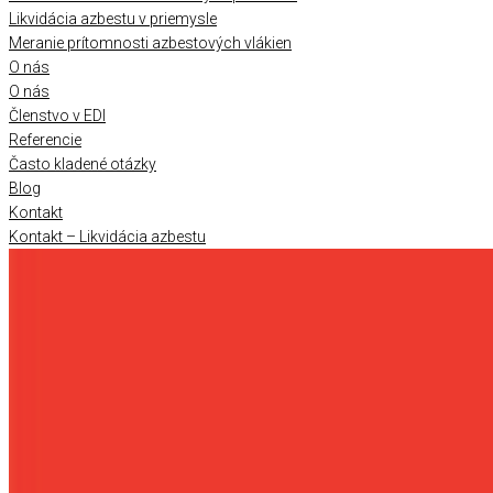
Likvidácia azbestu v priemysle
Meranie prítomnosti azbestových vlákien
O nás
O nás
Členstvo v EDI
Referencie
Často kladené otázky
Blog
Kontakt
Kontakt – Likvidácia azbestu