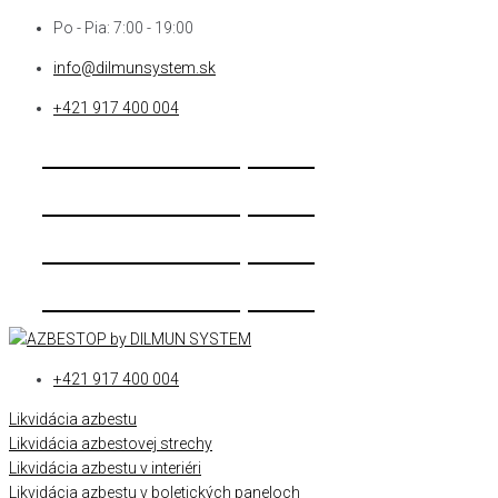
Skip
Po - Pia: 7:00 - 19:00
to
info@dilmunsystem.sk
content
+421 917 400 004
Nezáväzná cenová ponuka
Nezáväzná cenová ponuka
Nezáväzná cenová ponuka
Nezáväzná cenová ponuka
+421 917 400 004
Likvidácia azbestu
Likvidácia azbestovej strechy
Likvidácia azbestu v interiéri
Likvidácia azbestu v boletických paneloch