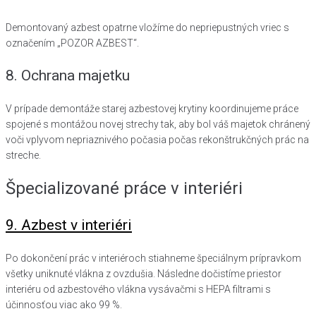
Demontovaný azbest opatrne vložíme do nepriepustných vriec s
označením „POZOR AZBEST“.
8. Ochrana majetku
V prípade demontáže starej azbestovej krytiny koordinujeme práce
spojené s montážou novej strechy tak, aby bol váš majetok chránený
voči vplyvom nepriaznivého počasia počas rekonštrukčných prác na
streche.
Špecializované práce v interiéri
9. Azbest v interiéri
Po dokončení prác v interiéroch stiahneme špeciálnym prípravkom
všetky uniknuté vlákna z ovzdušia. Následne dočistíme priestor
interiéru od azbestového vlákna vysávačmi s HEPA filtrami s
účinnosťou viac ako 99 %.