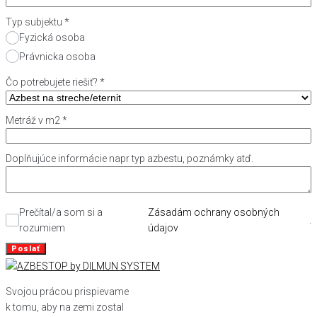
Typ subjektu
*
Fyzická osoba
Právnicka osoba
Čo potrebujete riešiť?
*
Metráž v m2
*
Doplňujúce informácie napr typ azbestu, poznámky atď.
Prečítal/a som si a
Zásadám ochrany osobných
.
rozumiem
údajov
Poslať
Svojou prácou prispievame
k tomu, aby na zemi zostal