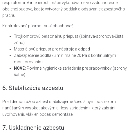
respirátormi. V interiéroch práce vykonávame vo vzduchotesne
obalenej budove, kde je vytvorený podtlak a odsávanie azbestového
prachu.
Kontrolované pásmo musí obsahovať:
Trojkomorovú personálnu priepusť (špinavá-sprchová-čistá
zóna)
Materiálovú priepusť pre nástroje a odpad
Zabezpečenie podtlaku minimálne 20 Pa s kontinuálnym
monitorovaním
NOVÉ:
Povinné hygienické zariadenia pre pracovníkov (sprchy,
šatne)
6. Stabilizácia azbestu
Pred demontážou azbest stabilizujeme špeciálnym postrekom
nanášaným vysokotlakovým airless zariadením, ktorý zabráni
uvoľňovaniu vlákien počas demontáže.
7. Uskladnenie azbestu