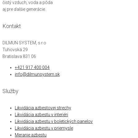
čistý vzduch, voda a pôda
aj pre ďalšie generácie.
Kontakt
DILMUN SYSTEM, s.r.o
Tuhovská 29
Bratislava 831 06
+421 917 400 004
info@dilmunsystem.sk
Služby
Likvidácia azbestovej strechy
Likvidácia azbestu v interiéri
Likvidácia azbestu v boletických panelov
Likvidácia azbestu v priemysle
Meranie azbestu