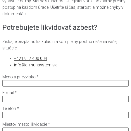
vybavujeme my. Máme skúsenosti s legislatívou a pozname presný
postup na každom úrade. Ušetríte si čas, starosti a možné chyby v
dokumentácii.
Potrebujete likvidovať azbest?
Získajte bezplatnú kalkuláciu a kompletný postup riešenia vašej
situácie
+421 917 400 004
info@dilmunsystem.sk
Meno a priezvisko
*
E-mail
*
Telefón
*
Miesto/ mesto likvidácie
*