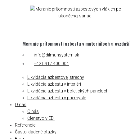
Meranie prítomnosti azbestu v materiáloch a ovzduší
info@dilmunsystem.sk
+421 917 400 004
Cenová ponuka
Likvidácia azbestovej strechy
Likvidácia azbestu v interiéri
Likvidácia azbestu v boletických paneloch
Likvidácia azbestu v priemysle
O nás
O nás
Členstvo v EDI
Referencie
Často kladené otázky
Blog