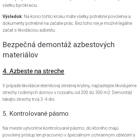
všetku byrokraciu.
Výsledok:
Na konci tohto kroku máte všetky potrebné povolenia a
dokumenty potrebné na začatie prác. Bez toho nie je možné legálne
začať s likvidáciou azbestu.
Bezpečná demontáž azbestových
materiálov
4. Azbeste na streche
V prípade likvidácie eternitovej strešnej krytiny, najčastejšie likvidujeme
strechy rodinných domov v rozsahu od 200 do 300 m2. Demontáž
takejto strechy trvá 3 -4 dni.
5. Kontrolované pásmo
Na mieste vytvoríme kontrolované pásmo, do ktorého majú
povolený prístup len pracovníci v špeciálnom ochrannom oblečení s